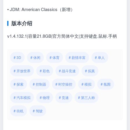
• JDM: American Classics（新增）
版本介绍
v1.4.132.1|容量21.8GB|官方简体中文|支持键盘.鼠标.手柄
# 3D
# 休闲
# 体育
# 剧情丰富
# 单人
# 开放世界
# 彩色
# 战斗竞速
# 拟真
# 探索
# 控制器
# 时空操控
# 模拟
# 氛围
# 汽车模拟
# 物理
# 竞速
# 第三人称
# 街机
# 驾驶