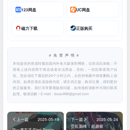
123网盘
UC网盘
磁力下载
正版购买
#免责声明#
本站提供的资源转载自国内外各大媒体和网络，仅供试玩体验；不
得将上述内容用于商业或者非法用途，否则，一切后果请用户自
负。您必须在下载后的24个小时之内，从您的电脑中彻底删除上述
内容。如果您喜欢该游戏内容，请支持正版，购买注册，得到更好
的正版服务。我们非常重视版权问题，如有侵权请邮件与我们联系
处理。敬请谅解！E-mail：
tousu996@gmail.com
上一篇
2025-05-19
下一篇
2025-05-24
霓虹巅峰：超越极
第一赛车手/First Racer