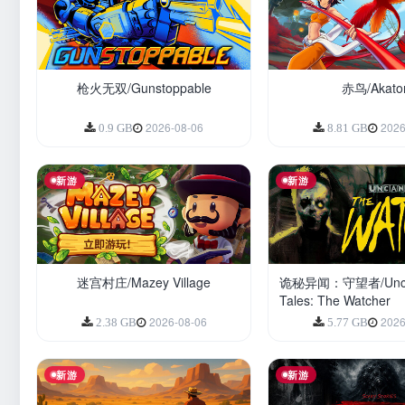
枪火无双/Gunstoppable
赤鸟/Akator
2026-08-06
2026
0.9 GB
8.81 GB
新游
新游
迷宫村庄/Mazey Village
诡秘异闻：守望者/Unc
Tales: The Watcher
2026-08-06
2026
2.38 GB
5.77 GB
新游
新游