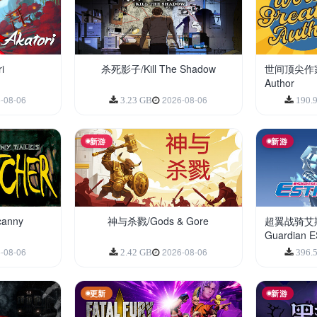
i
杀死影子/Kill The Shadow
世间顶尖作家/W
Author
-08-06
2026-08-06
3.23 GB
190.
新游
新游
anny
神与杀戮/Gods & Gore
超翼战骑艾斯提
Guardian 
-08-06
2026-08-06
2.42 GB
396.
更新
新游