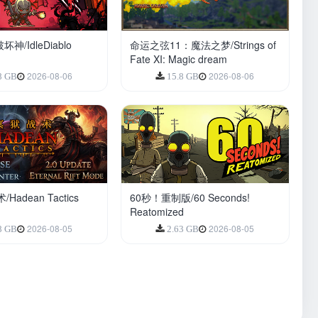
神/IdleDiablo
命运之弦11：魔法之梦/Strings of
Fate XI: Magic dream
2026-08-06
2026-08-06
8 GB
15.8 GB
Hadean Tactics
60秒！重制版/60 Seconds!
Reatomized
2026-08-05
2026-08-05
8 GB
2.63 GB