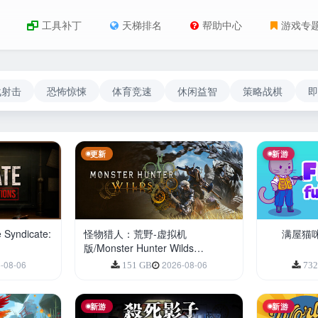
工具补丁
天梯排名
帮助中心
游戏专
战射击
恐怖惊悚
体育竞速
休闲益智
策略战棋
即
更新
新游
ndicate:
怪物猎人：荒野-虚拟机
满屋猫咪/Fl
版/Monster Hunter Wilds
HYPERVISOR
-08-06
2026-08-06
151 GB
73
新游
新游