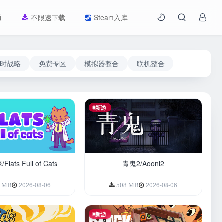
题
不限速下载
Steam入库
时战略
免费专区
模拟器整合
联机整合
新游
ats Full of Cats
青鬼2/Aooni2
2026-08-06
2026-08-06
2 MB
508 MB
新游