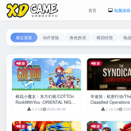
首页
电脑游戏
最近更新
动作冒险
角色扮演
模拟经营
枪
新游
新游
棉花小魔女：东方幻夜/COTTOn
辛迪加：机密行动/The Sy
RockWithYou -ORIENTAL NIGHT
Classified Operations
DREAMS-
2026-08-06
2026
5.3 GB
1.16 GB
新游
新游