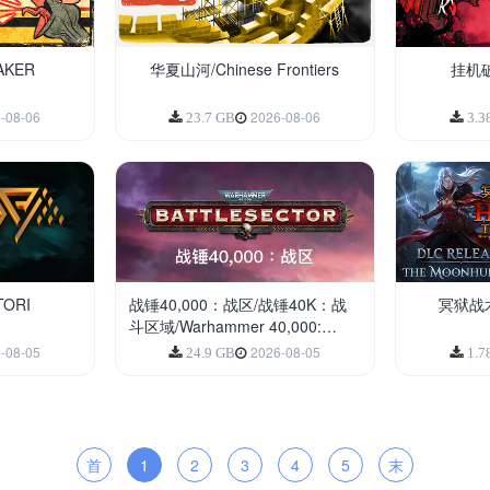
AKER
华夏山河/Chinese Frontiers
挂机破坏
-08-06
2026-08-06
23.7 GB
3.3
ORI
战锤40,000：战区/战锤40K：战
冥狱战术/
斗区域/Warhammer 40,000:
Battlesector
-08-05
2026-08-05
24.9 GB
1.7
首
1
2
3
4
5
末