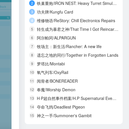
铁巢重炮/IRON NEST: Heavy Turret Simulator
2
功夫牌/Kungfu Card
3
维修物语/ReStory: Chill Electronics Repairs
4
转生成为暴君之神/That Time I Got Reincarnated as a Tyrant God
5
阿尔帕冈/ALPARGUN
6
牧场主：新生活/Rancher: A new life
7
遗忘之地的同行/Together in Forgotten Lands
8
梦塔比/Montabi
9
氧气列车/OxyRail
10
阅骨者/BONEREADER
11
奉魔/Worship Demon
12
H·P超自然事件档案/H.P Supernatural Event Archives
13
夺命飞鸽/Deadliest Pigeon
14
神之一手/Summoner's Gambit
15