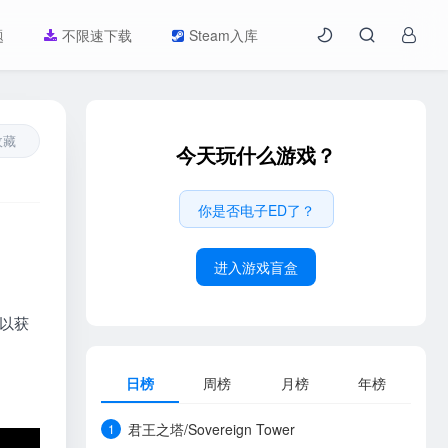
题
不限速下载
Steam入库
收藏
今天玩什么游戏？
你是否电子ED了？
进入游戏盲盒
戏以获
日榜
周榜
月榜
年榜
君王之塔/Sovereign Tower
1