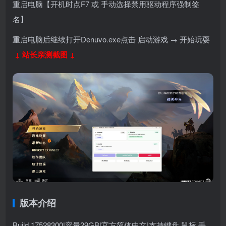
重启电脑【开机时点F7 或 手动选择禁用驱动程序强制签
名】
重启电脑后继续打开Denuvo.exe点击 启动游戏 → 开始玩耍
↓ 站长亲测截图 ↓
版本介绍
Build.17528300|
容量29GB|官方简体中文|支持键盘.鼠标.手