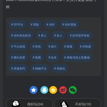
柄
# 2D平台
# 冒险
# 动作
# 动作冒险
# 动作角色扮演
# 单人
# 多人
# 好评原声音轨
# 平台游戏
# 彩色
# 战斗
# 探索
# 控制器
# 横向滚屏
# 氛围
# 砍杀
# 类银河战士恶魔城
# 类魂系列
# 精确平台
# 风格化
很好玩(24)
不好玩(10)