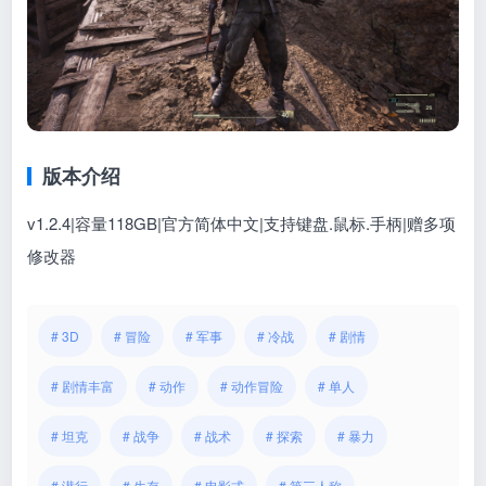
版本介绍
v1.2.4|容量118GB|官方简体中文|支持键盘.鼠标.手柄
|赠多项
修改器
# 3D
# 冒险
# 军事
# 冷战
# 剧情
# 剧情丰富
# 动作
# 动作冒险
# 单人
# 坦克
# 战争
# 战术
# 探索
# 暴力
# 潜行
# 生存
# 电影式
# 第三人称