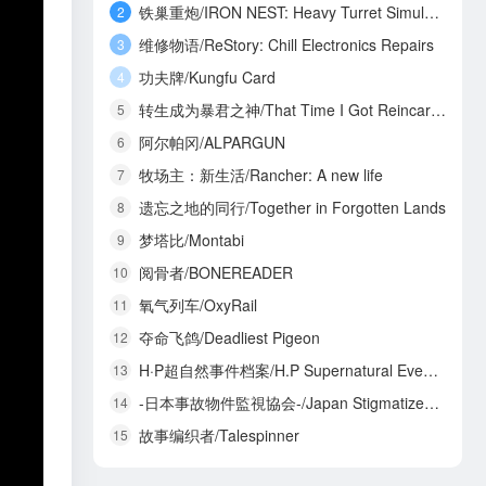
铁巢重炮/IRON NEST: Heavy Turret Simulator
2
维修物语/ReStory: Chill Electronics Repairs
3
功夫牌/Kungfu Card
4
转生成为暴君之神/That Time I Got Reincarnated as a Tyrant God
5
阿尔帕冈/ALPARGUN
6
牧场主：新生活/Rancher: A new life
7
遗忘之地的同行/Together in Forgotten Lands
8
梦塔比/Montabi
9
阅骨者/BONEREADER
10
氧气列车/OxyRail
11
夺命飞鸽/Deadliest Pigeon
12
H·P超自然事件档案/H.P Supernatural Event Archives
13
-日本事故物件監視協会-/Japan Stigmatized Property3
14
故事编织者/Talespinner
15