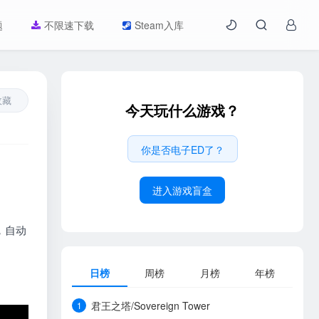
题
不限速下载
Steam入库
收藏
今天玩什么游戏？
你是否电子ED了？
进入游戏盲盒
，自动
日榜
周榜
月榜
年榜
君王之塔/Sovereign Tower
1