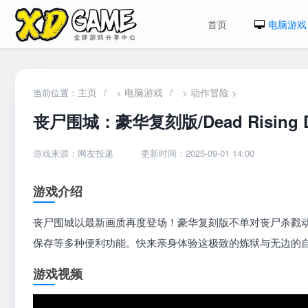
首页
电脑游戏
主页
/
电脑游戏
/
动作冒险
当前位置：
>
>
>
丧尸围城：豪华复刻版/Dead Rising De
游戏来源：网友投递
更新时间：2025-09-01 14:00
游戏介绍
丧尸围城以最新画质再度登场！豪华复刻版不单对丧尸杀戮
保存等多种便利功能。快来亲身体验这极致的炼狱与无边的
游戏视频