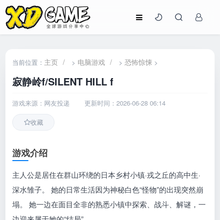
主页
/
电脑游戏
/
恐怖惊悚
当前位置：
>
>
>
寂静岭f/SILENT HILL f
游戏来源：网友投递
更新时间：2026-06-28 06:14
收藏
游戏介绍
主人公是居住在群山环绕的日本乡村小镇·戎之丘的高中生·
深水雏子。 她的日常生活因为神秘白色“怪物”的出现突然崩
塌。 她一边在面目全非的熟悉小镇中探索、战斗、解谜，一
边迎来属于她的“结局”。