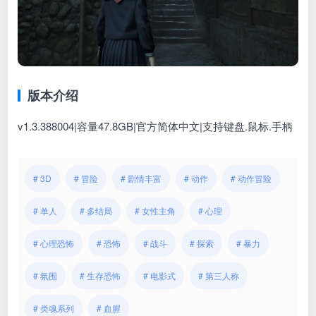
版本介绍
v1.3.388004|容量47.8GB|官方简体中文|支持键盘.鼠标.手柄
# 3D
# 冒险
# 剧情丰富
# 动作
# 动作冒险
# 单人
# 多结局
# 女性主角
# 心理
# 心理恐怖
# 恐怖
# 战斗
# 探索
# 暴力
# 氛围
# 生存恐怖
# 电影式
# 第三人称
# 类魂系列
# 血腥