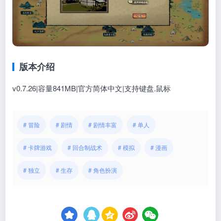
版本介绍
v0.7.26|容量841MB|官方简体中文|支持键盘.鼠标
# 冒险
# 剧情
# 剧情丰富
# 单人
# 卡牌游戏
# 回合制战术
# 模拟
# 漫画
# 独立
# 生存
# 角色扮演