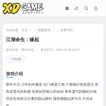
主页
/
电脑游戏
/
免费专区
当前位置：
>
>
>
江湖余生：缘起
游戏来源：网友投递
更新时间：2025-10-05 09:57
收藏
游戏介绍
那年今日 少年剑未佩妥 出门便是江湖 只身独行快意恩仇 有
风花雪月的初遇 也有刻苦铭心的诀别 更有荡气回肠的沙场
但在告别前尘往事归隐山林时 愿你都能以梦为马 不负余
生....