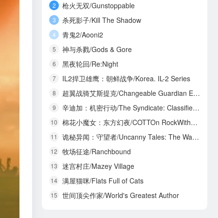
枪火无双/Gunstoppable
2
杀死影子/Kill The Shadow
3
青鬼2/Aooni2
4
神与杀戮/Gods & Gore
5
黑夜轮回/Re:Night
6
IL2捍卫雄鹰：朝鲜战争/Korea. IL-2 Series
7
超翼战骑艾斯提克/Changeable Guardian ESTIQUE
8
辛迪加：机密行动/The Syndicate: Classified Operations
9
棉花小魔女：东方幻夜/COTTOn RockWithYou -ORIENTAL NIGHT DREAMS-
10
诡秘异闻：守望者/Uncanny Tales: The Watcher
11
牧场征途/Ranchbound
12
迷宫村庄/Mazey Village
13
满屋猫咪/Flats Full of Cats
14
世间顶尖作家/World's Greatest Author
15