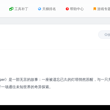
工具补丁
天梯排名
帮助中心
游戏专
 倾力打造——《Keeper》是一部无言的故事：一座被遗忘已久的灯塔悄然苏醒，与一
开一场通往未知世界的奇异探索。