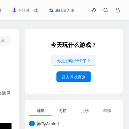
题
不限速下载
Steam入库
收藏
今天玩什么游戏？
你是否电子ED了？
进入游戏盲盒
只充满灵
日榜
周榜
月榜
年榜
赤鸟/Akatori
1