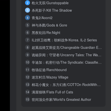
枪火无双/Gunstoppable
2
杀死影子/Kill The Shadow
3
青鬼2/Aooni2
4
神与杀戮/Gods & Gore
5
黑夜轮回/Re:Night
6
IL2捍卫雄鹰：朝鲜战争/Korea. IL-2 Series
7
超翼战骑艾斯提克/Changeable Guardian ESTIQUE
8
诡秘异闻：守望者/Uncanny Tales: The Watcher
9
辛迪加：机密行动/The Syndicate: Classified Operations
10
牧场征途/Ranchbound
11
迷宫村庄/Mazey Village
12
棉花小魔女：东方幻夜/COTTOn RockWithYou -ORIENTAL NIGHT DREAMS-
13
满屋猫咪/Flats Full of Cats
14
世间顶尖作家/World's Greatest Author
15