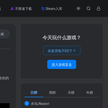
题
不限速下载
Steam入库
收藏
今天玩什么游戏？
你是否电子ED了？
进入游戏盲盒
救你的
日榜
周榜
月榜
年榜
赤鸟/Akatori
1