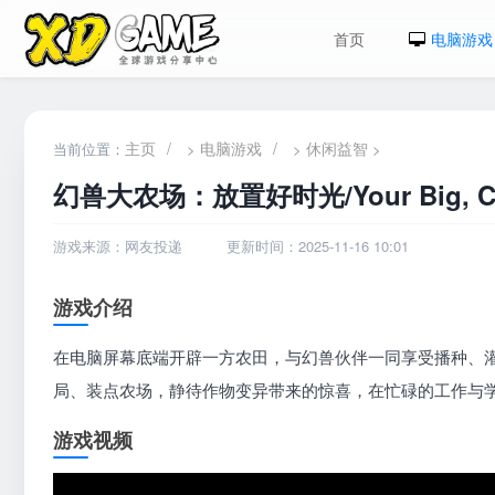
首页
电脑游戏
主页
/
电脑游戏
/
休闲益智
当前位置：
>
>
>
幻兽大农场：放置好时光/Your Big, Cut
游戏来源：网友投递
更新时间：2025-11-16 10:01
游戏介绍
在电脑屏幕底端开辟一方农田，与幻兽伙伴一同享受播种、
局、装点农场，静待作物变异带来的惊喜，在忙碌的工作与
游戏视频