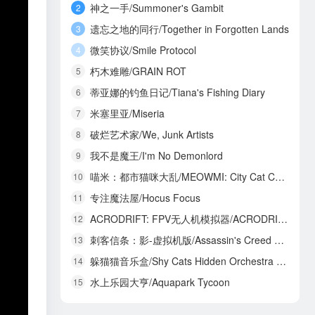
神之一手/Summoner's Gambit
2
遗忘之地的同行/Together in Forgotten Lands
3
微笑协议/Smile Protocol
4
朽木难雕/GRAIN ROT
5
蒂亚娜的钓鱼日记/Tiana's Fishing Diary
6
米塞里亚/Miseria
7
破烂艺术家/We, Junk Artists
8
我不是魔王/I'm No Demonlord
9
喵米：都市猫咪大乱/MEOWMI: City Cat Chaos
10
专注魔法屋/Hocus Focus
11
ACRODRIFT: FPV无人机模拟器/ACRODRIFT: FPV Drone Simulator
12
刺客信条：影-虚拟机版/Assassin's Creed Shadows HYPERVISOR
13
躲猫猫音乐盒/Shy Cats Hidden Orchestra 2 - The Return
14
水上乐园大亨/Aquapark Tycoon
15