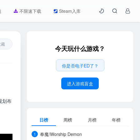
题
不限速下载
Steam入库
收藏
今天玩什么游戏？
你是否电子ED了？
进入游戏盲盒
规划布
日榜
周榜
月榜
年榜
奉魔/Worship Demon
1