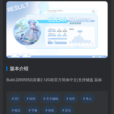
版本介绍
Build.22935552|容量2.12GB|官方简体中文|支持键盘.鼠标
# 2D
# 休闲
# 关卡编辑
# 动作
# 单人
# 独立
# 节奏
# 街机
# 音乐