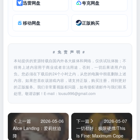
迅雷网盘
夸克网盘
移动网盘
正版购买
#免责声明#
本站提供的资源转载自国内外各大媒体和网络，仅供试玩体验；不
得将上述内容用于商业或者非法用途，否则，一切后果请用户自
负。您必须在下载后的24个小时之内，从您的电脑中彻底删除上述
内容。如果您喜欢该游戏内容，请支持正版，购买注册，得到更好
的正版服务。我们非常重视版权问题，如有侵权请邮件与我们联系
处理。敬请谅解！E-mail：
tousu996@gmail.com
上一篇
2026-05-06
下一篇
2026-05-07
Alice Landing：爱莉丝迫
一切都好：极限硬撑/This
降
Is Fine: Maximum Cope