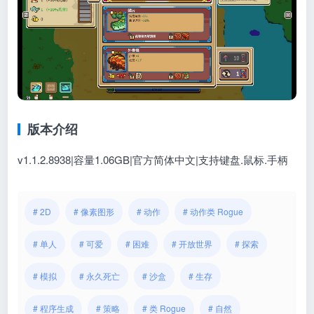
版本介绍
v1.1.2.8938|容量1.06GB|官方简体中文|支持键盘.鼠标.手柄
# 2D
# 像素图形
# 动作
# 动作类 Rogue
# 单人
# 可爱
# 困难
# 开放世界
# 探索
# 模拟
# 永久死亡
# 沙盒
# 生存
# 程序生成
# 策略
# 类 Rogue
# 自然