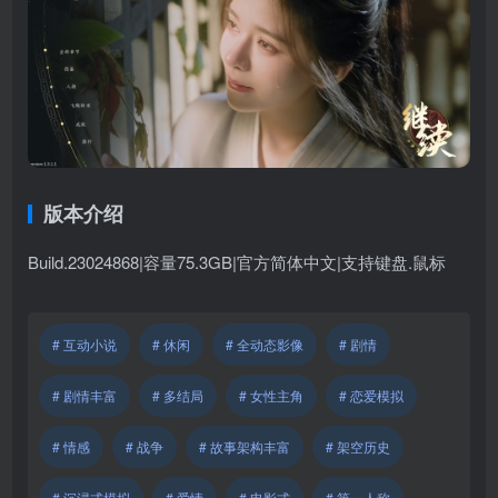
版本介绍
Build.23024868|容量75.3GB|官方简体中文|支持键盘.鼠标
# 互动小说
# 休闲
# 全动态影像
# 剧情
# 剧情丰富
# 多结局
# 女性主角
# 恋爱模拟
# 情感
# 战争
# 故事架构丰富
# 架空历史
# 沉浸式模拟
# 爱情
# 电影式
# 第一人称