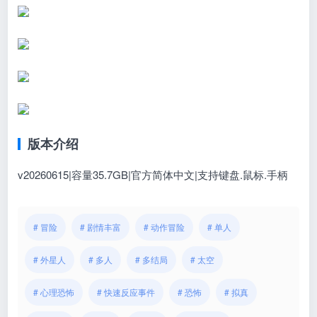
版本介绍
v20260615|容量35.7GB|官方简体中文|支持键盘.鼠标.手柄
# 冒险
# 剧情丰富
# 动作冒险
# 单人
# 外星人
# 多人
# 多结局
# 太空
# 心理恐怖
# 快速反应事件
# 恐怖
# 拟真