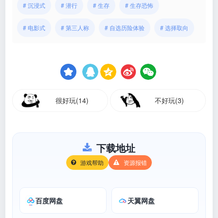
# 沉浸式
# 潜行
# 生存
# 生存恐怖
# 电影式
# 第三人称
# 自选历险体验
# 选择取向
很好玩(14)
不好玩(3)
下载地址
游戏帮助
资源报错
百度网盘
天翼网盘