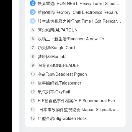
铁巢重炮/IRON NEST: Heavy Turret Simulator
2
维修物语/ReStory: Chill Electronics Repairs
3
转生成为暴君之神/That Time I Got Reincarnated as a Tyrant God
4
阿尔帕冈/ALPARGUN
5
牧场主：新生活/Rancher: A new life
6
功夫牌/Kungfu Card
7
梦塔比/Montabi
8
阅骨者/BONEREADER
9
夺命飞鸽/Deadliest Pigeon
10
故事编织者/Talespinner
11
氧气列车/OxyRail
12
H·P超自然事件档案/H.P Supernatural Event Archives
13
-日本事故物件監視協会-/Japan Stigmatized Property3
14
巨型金岩/Big Golden Rock
15