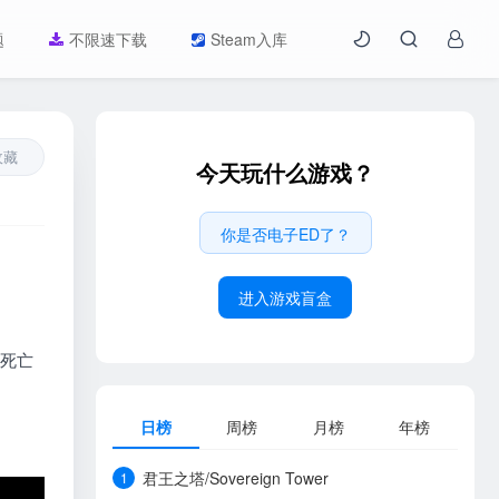
题
不限速下载
Steam入库
收藏
今天玩什么游戏？
你是否电子ED了？
进入游戏盲盒
。死亡
日榜
周榜
月榜
年榜
君王之塔/Sovereign Tower
1