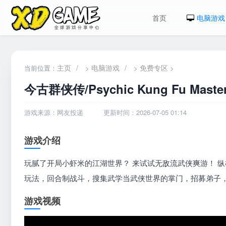
首页
电脑游戏
主页
/
电脑游戏
/
免费专区
当前位置：
>
>
>
今古群侠传/Psychic Kung Fu Maste
游戏来源：网友投递
更新时间：2026-07-05 01:14
游戏介绍
玩腻了开局小虾米的江湖世界？ 来试试无敌流武侠爽游！ 纵
玩法，回合制战斗，搜集武学当武侠世界的掌门，招募弟子
游戏视频