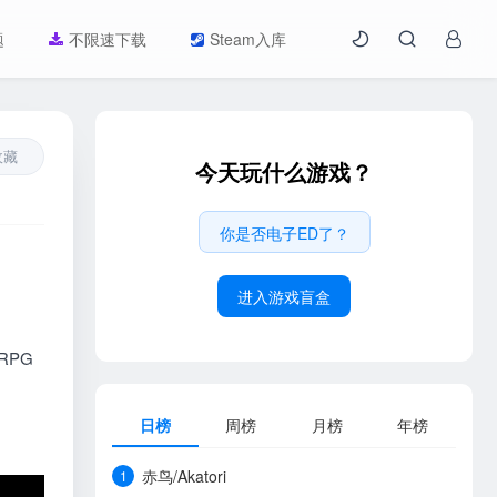
题
不限速下载
Steam入库
收藏
今天玩什么游戏？
你是否电子ED了？
进入游戏盲盒
RPG
日榜
周榜
月榜
年榜
赤鸟/Akatori
1