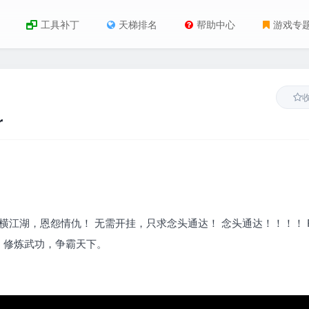
工具补丁
天梯排名
帮助中心
游戏专
r
横江湖，恩怨情仇！ 无需开挂，只求念头通达！ 念头通达！！！！ 
，修炼武功，争霸天下。