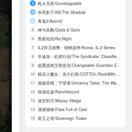
枪火无双/Gunstoppable
2
杀死影子/Kill The Shadow
3
青鬼2/Aooni2
4
神与杀戮/Gods & Gore
5
黑夜轮回/Re:Night
6
IL2捍卫雄鹰：朝鲜战争/Korea. IL-2 Series
7
辛迪加：机密行动/The Syndicate: Classified Operations
8
超翼战骑艾斯提克/Changeable Guardian ESTIQUE
9
棉花小魔女：东方幻夜/COTTOn RockWithYou -ORIENTAL NIGHT DREAMS-
10
诡秘异闻：守望者/Uncanny Tales: The Watcher
11
牧场征途/Ranchbound
12
迷宫村庄/Mazey Village
13
满屋猫咪/Flats Full of Cats
14
君王之塔/Sovereign Tower
15