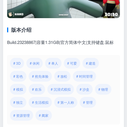
版本介绍
Build.23238867|容量1.31GB|官方简体中文|支持键盘.鼠标
# 3D
# 休闲
# 单人
# 可爱
# 建造
# 彩色
# 抢先体验
# 放松
# 时间管理
# 模拟
# 欢乐
# 沉浸式模拟
# 沙盒
# 物理
# 独立
# 生活模拟
# 第一人称
# 管理
# 资源管理
# 阖家