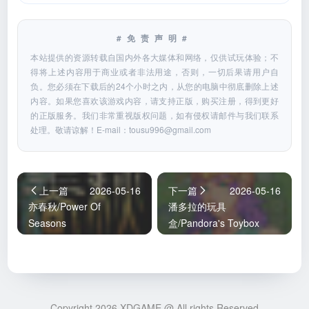
#免责声明#
本站提供的资源转载自国内外各大媒体和网络，仅供试玩体验；不
得将上述内容用于商业或者非法用途，否则，一切后果请用户自
负。您必须在下载后的24个小时之内，从您的电脑中彻底删除上述
内容。如果您喜欢该游戏内容，请支持正版，购买注册，得到更好
的正版服务。我们非常重视版权问题，如有侵权请邮件与我们联系
处理。敬请谅解！E-mail：
tousu996@gmail.com
上一篇
2026-05-16
下一篇
2026-05-16
亦春秋/Power Of
潘多拉的玩具
Seasons
盒/Pandora's Toybox
Copyright 2026 XDGAME @ All rights Reserved