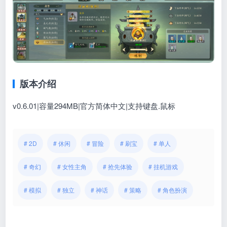
版本介绍
v0.6.01|容量294MB|官方简体中文|支持键盘.鼠标
# 2D
# 休闲
# 冒险
# 刷宝
# 单人
# 奇幻
# 女性主角
# 抢先体验
# 挂机游戏
# 模拟
# 独立
# 神话
# 策略
# 角色扮演