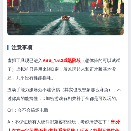
注意事项
虚拟工具现已进入
VBS_1.6.2成熟阶段
（想体验的可以试试
了）虚拟机只是用来绕D密，所以玩起来和正常版基本没
差，几乎没有性能损耗。
没动手能力嫌麻烦不建议搞（其实也没想象那么麻烦），不
过你真的能搞懂，D加密游戏有相关补丁全都是可以玩的。
Q1：会不会搞坏电脑
A：不保证所有人硬件都兼容都能玩，考虑清楚在下！
部分
人存在一定蓝屏/死机/损坏系统风险！玩不了就删不提供任