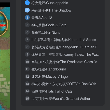
枪火无双/Gunstoppable
2
杀死影子/Kill The Shadow
3
青鬼2/Aooni2
4
神与杀戮/Gods & Gore
5
黑夜轮回/Re:Night
6
IL2捍卫雄鹰：朝鲜战争/Korea. IL-2 Series
7
超翼战骑艾斯提克/Changeable Guardian ESTIQUE
8
诡秘异闻：守望者/Uncanny Tales: The Watcher
9
辛迪加：机密行动/The Syndicate: Classified Operations
10
牧场征途/Ranchbound
11
迷宫村庄/Mazey Village
12
棉花小魔女：东方幻夜/COTTOn RockWithYou -ORIENTAL NIGHT DREAMS-
13
满屋猫咪/Flats Full of Cats
14
世间顶尖作家/World's Greatest Author
15