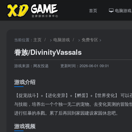
首页
电脑游戏
主页
/
电脑游戏
/
免费专区
当前位置：
>
>
>
眷族/DivinityVassals
游戏来源：网友投递
更新时间：2026-06-01 09:01
游戏介绍
【捉宠战斗】+【进化变异】+【孵蛋】+【世界变化】 可
与技能，培养出一个个独一无二的宠物。去变化莫测的冒险世
进行狂暴的杀戮。累了后再回到家园建设家园休息吧。
游戏视频