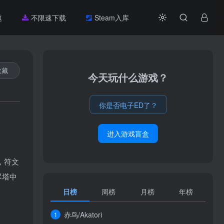
题
不限速下载
Steam入库
收藏
今天玩什么游戏？
你是否电子ED了？
进入游戏盲盒
，符文
尽塔中
日榜
周榜
月榜
年榜
赤鸟/Akatori
1