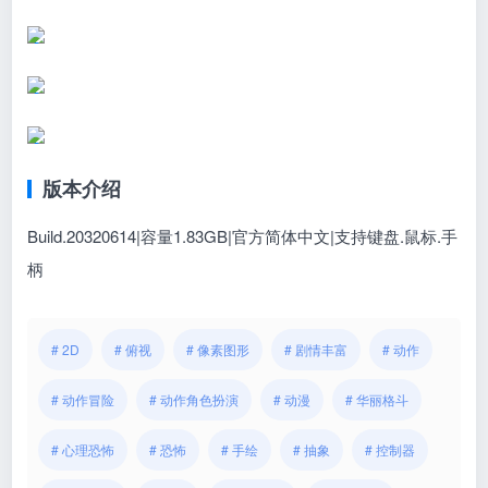
版本介绍
Build.20320614|容量1.83GB|官方简体中文|支持键盘.鼠标.手
柄
# 2D
# 俯视
# 像素图形
# 剧情丰富
# 动作
# 动作冒险
# 动作角色扮演
# 动漫
# 华丽格斗
# 心理恐怖
# 恐怖
# 手绘
# 抽象
# 控制器