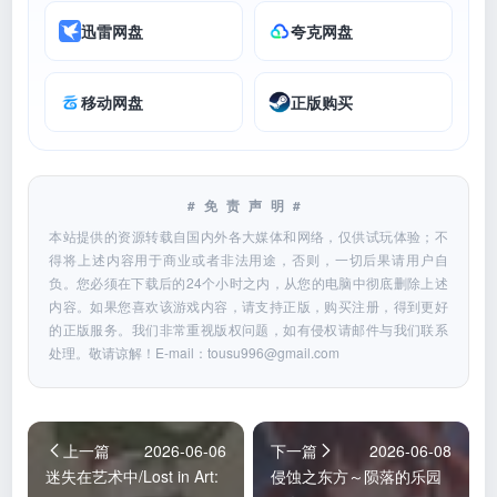
迅雷网盘
夸克网盘
移动网盘
正版购买
#免责声明#
本站提供的资源转载自国内外各大媒体和网络，仅供试玩体验；不
得将上述内容用于商业或者非法用途，否则，一切后果请用户自
负。您必须在下载后的24个小时之内，从您的电脑中彻底删除上述
内容。如果您喜欢该游戏内容，请支持正版，购买注册，得到更好
的正版服务。我们非常重视版权问题，如有侵权请邮件与我们联系
处理。敬请谅解！E-mail：
tousu996@gmail.com
上一篇
2026-06-06
下一篇
2026-06-08
迷失在艺术中/Lost in Art:
侵蚀之东方～陨落的乐园