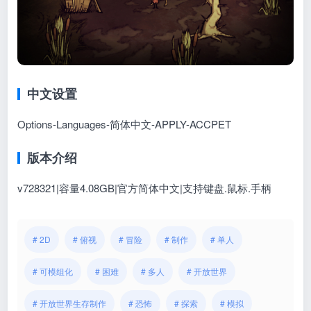
中文设置
Options-Languages-简体中文-APPLY-ACCPET
版本介绍
v728321|容量4.08GB|官方简体中文|支持键盘.鼠标.手柄
# 2D
# 俯视
# 冒险
# 制作
# 单人
# 可模组化
# 困难
# 多人
# 开放世界
# 开放世界生存制作
# 恐怖
# 探索
# 模拟