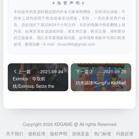
#免责声明#
本站提供的资源转载自国内外各大媒体和网络，仅供试玩体验；不
得将上述内容用于商业或者非法用途，否则，一切后果请用户自
负。您必须在下载后的24个小时之内，从您的电脑中彻底删除上述
内容。如果您喜欢该游戏内容，请支持正版，购买注册，得到更好
的正版服务。我们非常重视版权问题，如有侵权请邮件与我们联系
处理。敬请谅解！E-mail：
tousu996@gmail.com
上一篇
2021-09-24
下一篇
2021-09-25
Eximius：夺取前
功夫踢球/KungFu Kickball
线/Eximius: Seize the
Frontline
Copyright 2026 XDGAME @ All rights Reserved
关于我们
侵权处理
版权声明
游戏盲盒
热门标签
问题反馈