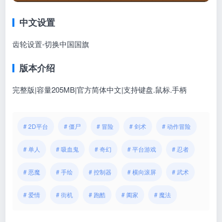
中文设置
齿轮设置-切换中国国旗
版本介绍
完整版|容量205MB|官方简体中文|支持键盘.鼠标.手柄
# 2D平台
# 僵尸
# 冒险
# 剑术
# 动作冒险
# 单人
# 吸血鬼
# 奇幻
# 平台游戏
# 忍者
# 恶魔
# 手绘
# 控制器
# 横向滚屏
# 武术
# 爱情
# 街机
# 跑酷
# 阖家
# 魔法