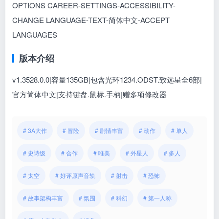
OPTIONS CAREER-SETTINGS-ACCESSIBILITY-
CHANGE LANGUAGE-TEXT-简体中文-ACCEPT
LANGUAGES
版本介绍
v1.3528.0.0|容量135GB|包含光环1234.ODST.致远星全6部|
官方简体中文|支持键盘.鼠标.手柄|赠多项修改器
# 3A大作
# 冒险
# 剧情丰富
# 动作
# 单人
# 史诗级
# 合作
# 唯美
# 外星人
# 多人
# 太空
# 好评原声音轨
# 射击
# 恐怖
# 故事架构丰富
# 氛围
# 科幻
# 第一人称