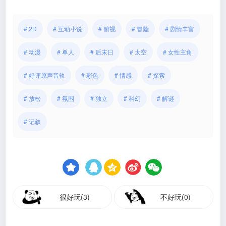
# 2D
# 互动小说
# 俯视
# 冒险
# 剧情丰富
# 动漫
# 单人
# 后末日
# 太空
# 女性主角
# 好评原声音轨
# 彩色
# 情感
# 探索
# 放松
# 氛围
# 独立
# 科幻
# 解谜
# 记叙
很好玩(3)
不好玩(0)