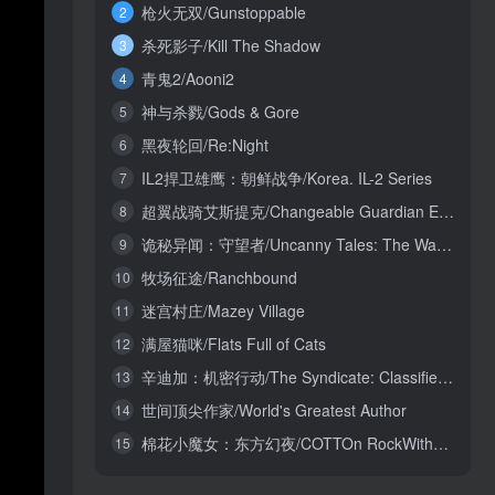
枪火无双/Gunstoppable
2
杀死影子/Kill The Shadow
3
青鬼2/Aooni2
4
神与杀戮/Gods & Gore
5
黑夜轮回/Re:Night
6
IL2捍卫雄鹰：朝鲜战争/Korea. IL-2 Series
7
超翼战骑艾斯提克/Changeable Guardian ESTIQUE
8
诡秘异闻：守望者/Uncanny Tales: The Watcher
9
牧场征途/Ranchbound
10
迷宫村庄/Mazey Village
11
满屋猫咪/Flats Full of Cats
12
辛迪加：机密行动/The Syndicate: Classified Operations
13
世间顶尖作家/World's Greatest Author
14
棉花小魔女：东方幻夜/COTTOn RockWithYou -ORIENTAL NIGHT DREAMS-
15