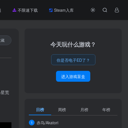
题
不限速下载
Steam入库
收藏
今天玩什么游戏？
你是否电子ED了？
进入游戏盲盒
外星荒
日榜
周榜
月榜
年榜
赤鸟/Akatori
1