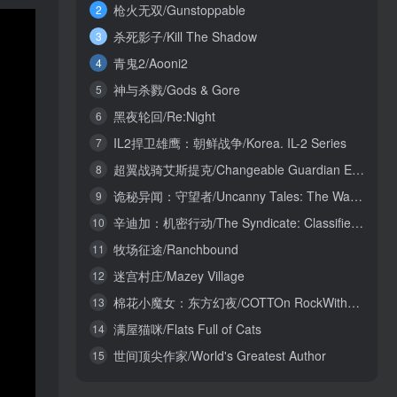
枪火无双/Gunstoppable
2
杀死影子/Kill The Shadow
3
青鬼2/Aooni2
4
神与杀戮/Gods & Gore
5
黑夜轮回/Re:Night
6
IL2捍卫雄鹰：朝鲜战争/Korea. IL-2 Series
7
超翼战骑艾斯提克/Changeable Guardian ESTIQUE
8
诡秘异闻：守望者/Uncanny Tales: The Watcher
9
辛迪加：机密行动/The Syndicate: Classified Operations
10
牧场征途/Ranchbound
11
迷宫村庄/Mazey Village
12
棉花小魔女：东方幻夜/COTTOn RockWithYou -ORIENTAL NIGHT DREAMS-
13
满屋猫咪/Flats Full of Cats
14
世间顶尖作家/World's Greatest Author
15