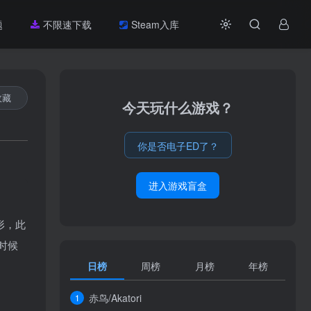
题
不限速下载
Steam入库
收藏
今天玩什么游戏？
你是否电子ED了？
进入游戏盲盒
形，此
时候
日榜
周榜
月榜
年榜
赤鸟/Akatori
1