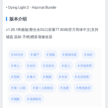
• Dying Light 2 - Hazmat Bundle
版本介绍
v1.29.1终极版|整合全DLC|容量77.8GB|官方简体中文|支持
键盘.鼠标.手柄|赠多项修改器
# 3A大作
# 僵尸
# 冒险
# 剧情丰富
# 动作
# 单人
# 合作
# 后末日
# 多人
# 开放世界
# 恐怖
# 暴力
# 氛围
# 生存
# 生存恐怖
# 第一人称
# 第一人称射击
# 血腥
# 角色扮演
# 跑酷
# 选择取向