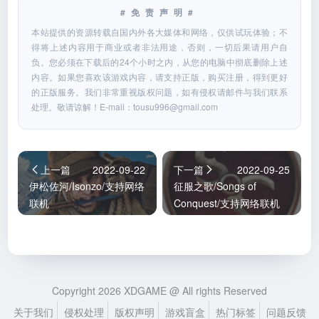
#免责声明#
本站提供的资源转载自国内外各大媒体和网络，仅供试玩体验；不
得将上述内容用于商业或者非法用途，否则，一切后果请用户自
负。您必须在下载后的24个小时之内，从您的电脑中彻底删除上述
内容。如果您喜欢该游戏内容，请支持正版，购买注册，得到更好
的正版服务。我们非常重视版权问题，如有侵权请邮件与我们联系
处理。敬请谅解！E-mail：
tousu996@gmail.com
上一篇
2022-09-22
下一篇
2022-09-25
伊松佐河/Isonzo/支持网络
征服之歌/Songs of
联机
Conquest/支持网络联机
Copyright 2026 XDGAME @ All rights Reserved
关于我们
侵权处理
版权声明
游戏盲盒
热门标签
问题反馈