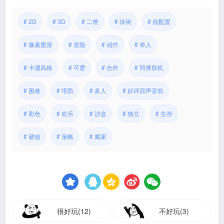
# 2D
# 3D
# 二维
# 休闲
# 低配置
# 像素图形
# 冒险
# 动作
# 单人
# 卡通风格
# 可爱
# 合作
# 同屏联机
# 困难
# 塔防
# 多人
# 好评原声音轨
# 彩色
# 欢乐
# 沙盒
# 独立
# 生存
# 硬核
# 策略
# 阖家
很好玩(12)
不好玩(3)