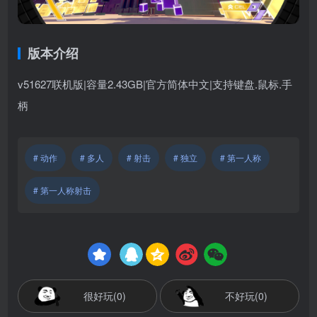
版本介绍
v51627联机版|容量2.43GB|官方简体中文|支持键盘.鼠标.手
柄
# 动作
# 多人
# 射击
# 独立
# 第一人称
# 第一人称射击
很好玩(0)
不好玩(0)