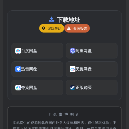
下载地址
游戏帮助
资源报错
百度网盘
阿里网盘
迅雷网盘
天翼网盘
夸克网盘
正版购买
#免责声明#
本站提供的资源转载自国内外各大媒体和网络，仅供试玩体验；不
得将上述内容用于商业或者非法用途，否则，一切后果请用户自