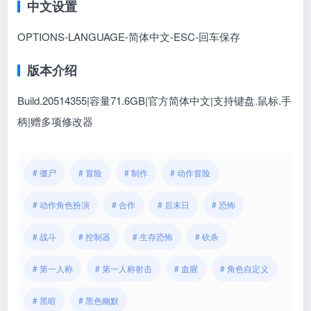
中文设置
OPTIONS-LANGUAGE-简体中文-ESC-回车保存
版本介绍
Build.20514355|容量71.6GB|官方简体中文|支持键盘.鼠标.手
柄|赠多项修改器
# 僵尸
# 冒险
# 制作
# 动作冒险
# 动作角色扮演
# 合作
# 后末日
# 恐怖
# 战斗
# 控制器
# 生存恐怖
# 砍杀
# 第一人称
# 第一人称射击
# 血腥
# 角色自定义
# 黑暗
# 黑色幽默