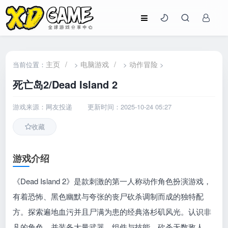
主页
/
电脑游戏
/
动作冒险
当前位置：
>
>
>
死亡岛2/Dead Island 2
游戏来源：网友投递
更新时间：2025-10-24 05:27
收藏
游戏介绍
《Dead Island 2》是款刺激的第一人称动作角色扮演游戏，
有着恐怖、黑色幽默与夸张的丧尸砍杀调制而成的独特配
方。探索遍地血污并且尸满为患的经典洛杉矶风光。认识非
凡的角色，并装备大量武器、组件与技能，砍杀无数敌人，