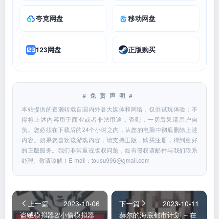
夸克网盘
移动网盘
123网盘
正版购买
#免责声明#
本站提供的资源转载自国内外各大媒体和网络，仅供试玩体验；不
得将上述内容用于商业或者非法用途，否则，一切后果请用户自
负。您必须在下载后的24个小时之内，从您的电脑中彻底删除上述
内容。如果您喜欢该游戏内容，请支持正版，购买注册，得到更好
的正版服务。我们非常重视版权问题，如有侵权请邮件与我们联系
处理。敬请谅解！E-mail：
tousu996@gmail.com
上一篇
2023-10-06
下一篇
2023-10-11
盗贼模拟器2/小偷模拟器
赫尔的海底都市计划 ～在