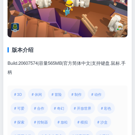
版本介绍
Build.20607574|容量565MB|官方简体中文|支持键盘.鼠标.手
柄
# 3D
# 休闲
# 冒险
# 制作
# 动作
# 可爱
# 合作
# 奇幻
# 开放世界
# 彩色
# 探索
# 控制器
# 放松
# 模拟
# 沙盒