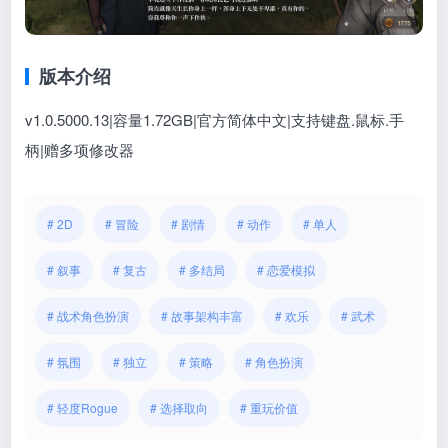
版本介绍
v1.0.5000.13|容量1.72GB|官方简体中文|支持键盘.鼠标.手
柄
|赠多项修改器
# 2D
# 冒险
# 剧情
# 动作
# 单人
# 叙事
# 复古
# 多结局
# 恋爱模拟
# 战术角色扮演
# 故事架构丰富
# 欢乐
# 武术
# 氛围
# 独立
# 策略
# 角色扮演
# 轻度Rogue
# 选择取向
# 重玩价值