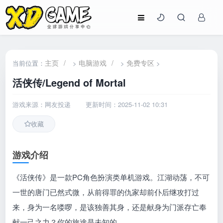
主页
/
电脑游戏
/
免费专区
当前位置：
>
>
>
活侠传/Legend of Mortal
游戏来源：网友投递
更新时间：2025-11-02 10:31
收藏
游戏介绍
《活侠传》是一款PC角色扮演类单机游戏。江湖动荡，不可
一世的唐门已然式微，从前得罪的仇家却前仆后继攻打过
来，身为一名喽啰，是该独善其身，还是献身为门派存亡奉
献一己之力？你的旅途是未知的。