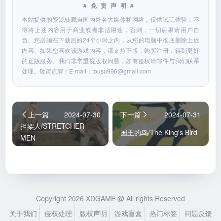
#免责声明#
本站提供的资源转载自国内外各大媒体和网络，仅供试玩体验；不
得将上述内容用于商业或者非法用途，否则，一切后果请用户自
负。您必须在下载后的24个小时之内，从您的电脑中彻底删除上述
内容。如果您喜欢该游戏内容，请支持正版，购买注册，得到更好
的正版服务。我们非常重视版权问题，如有侵权请邮件与我们联系
处理。敬请谅解！E-mail：
tousu996@gmail.com
上一篇
2024-07-30
下一篇
2024-07-31
担架人/STRETCHER
国王的鸟/The King's Bird
MEN
Copyright 2026 XDGAME @ All rights Reserved
关于我们
侵权处理
版权声明
游戏盲盒
热门标签
问题反馈