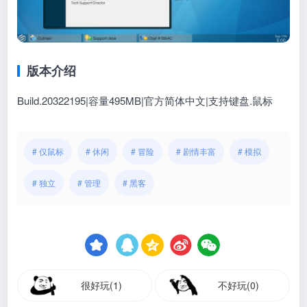
版本介绍
Build.20322195|容量495MB|官方简体中文|支持键盘.鼠标
# 仅鼠标
# 休闲
# 冒险
# 剧情丰富
# 模拟
# 独立
# 管理
# 黑客
很好玩(1)
不好玩(0)