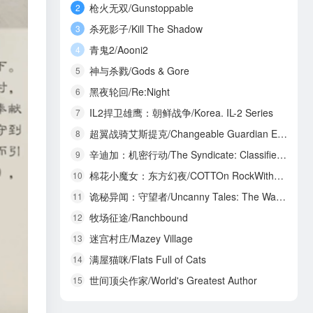
枪火无双/Gunstoppable
2
杀死影子/Kill The Shadow
3
青鬼2/Aooni2
4
神与杀戮/Gods & Gore
5
黑夜轮回/Re:Night
6
IL2捍卫雄鹰：朝鲜战争/Korea. IL-2 Series
7
超翼战骑艾斯提克/Changeable Guardian ESTIQUE
8
辛迪加：机密行动/The Syndicate: Classified Operations
9
棉花小魔女：东方幻夜/COTTOn RockWithYou -ORIENTAL NIGHT DREAMS-
10
诡秘异闻：守望者/Uncanny Tales: The Watcher
11
牧场征途/Ranchbound
12
迷宫村庄/Mazey Village
13
满屋猫咪/Flats Full of Cats
14
世间顶尖作家/World's Greatest Author
15