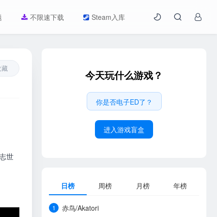
题
不限速下载
Steam入库
收藏
今天玩什么游戏？
你是否电子ED了？
进入游戏盲盒
志世
日榜
周榜
月榜
年榜
赤鸟/Akatori
1