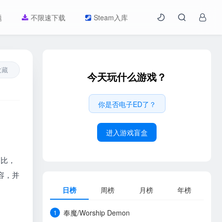
题
不限速下载
Steam入库
收藏
今天玩什么游戏？
你是否电子ED了？
进入游戏盲盒
相比，
容，并
日榜
周榜
月榜
年榜
奉魔/Worship Demon
1