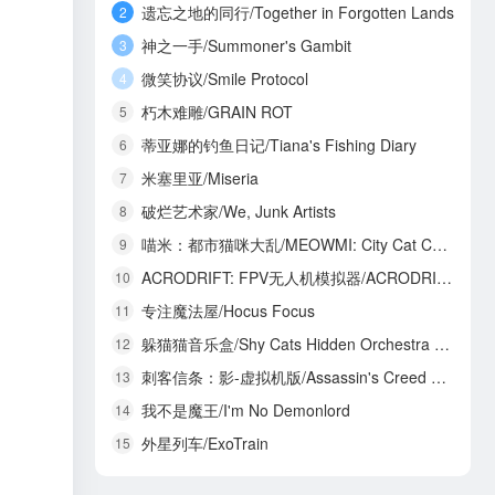
遗忘之地的同行/Together in Forgotten Lands
2
神之一手/Summoner's Gambit
3
微笑协议/Smile Protocol
4
朽木难雕/GRAIN ROT
5
蒂亚娜的钓鱼日记/Tiana's Fishing Diary
6
米塞里亚/Miseria
7
破烂艺术家/We, Junk Artists
8
喵米：都市猫咪大乱/MEOWMI: City Cat Chaos
9
ACRODRIFT: FPV无人机模拟器/ACRODRIFT: FPV Drone Simulator
10
专注魔法屋/Hocus Focus
11
躲猫猫音乐盒/Shy Cats Hidden Orchestra 2 - The Return
12
刺客信条：影-虚拟机版/Assassin's Creed Shadows HYPERVISOR
13
我不是魔王/I'm No Demonlord
14
外星列车/ExoTrain
15