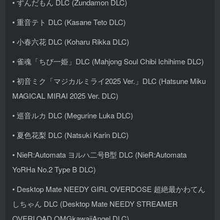
• ずんだもん DLC (Zundamon DLC)
• 重音テト DLC (Kasane Teto DLC)
• 小春六花 DLC (Koharu Rikka DLC)
• 雀魂「ちび一姫」DLC (Mahjong Soul Chibi Ichihime DLC)
• 初音ミク「マジカルミライ2025 Ver.」DLC (Hatsune Miku
MAGICAL MIRAI 2025 Ver. DLC)
• 巡音ルカ DLC (Megurine Luka DLC)
• 夏色花梨 DLC (Natsuki Karin DLC)
• NieR:Automata ヨルハ二号B型 DLC (NieR:Automata
YoRHa No.2 Type B DLC)
• Desktop Mate NEEDY GIRL OVERDOSE 超絶最かわてん
しちゃん DLC (Desktop Mate NEEDY STREAMER
OVERLOAD OMGkawaiiAngel DLC)