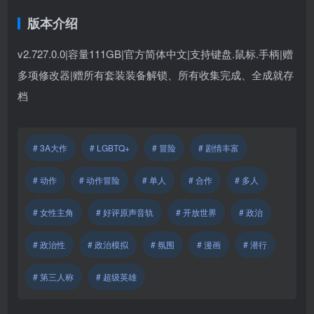
版本介绍
v2.727.0.0|容量111GB|官方简体中文|支持键盘.鼠标.手柄
|赠
多项修改器
|
赠所有套装装备解锁、所有收集完成、全成就存
档
# 3A大作
# LGBTQ+
# 冒险
# 剧情丰富
# 动作
# 动作冒险
# 单人
# 合作
# 多人
# 女性主角
# 好评原声音轨
# 开放世界
# 政治
# 政治性
# 政治模拟
# 氛围
# 漫画
# 潜行
# 第三人称
# 超级英雄