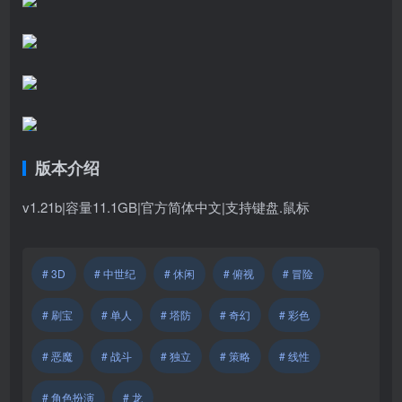
版本介绍
v1.21b|容量11.1GB|官方简体中文|支持键盘.鼠标
# 3D
# 中世纪
# 休闲
# 俯视
# 冒险
# 刷宝
# 单人
# 塔防
# 奇幻
# 彩色
# 恶魔
# 战斗
# 独立
# 策略
# 线性
# 角色扮演
# 龙