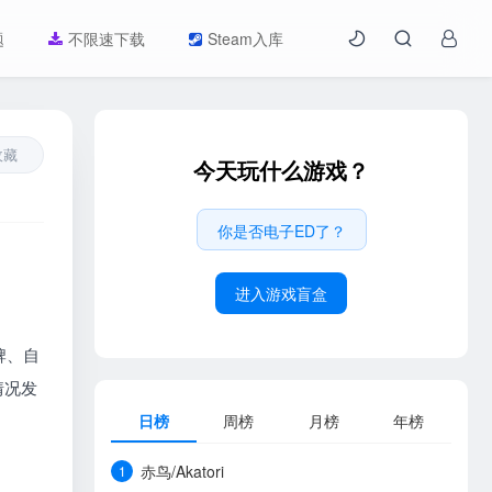
题
不限速下载
Steam入库
收藏
今天玩什么游戏？
你是否电子ED了？
进入游戏盲盒
牌、自
情况发
日榜
周榜
月榜
年榜
赤鸟/Akatori
1