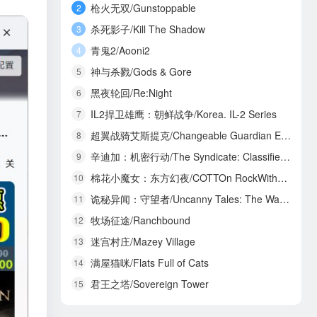
枪火无双/Gunstoppable
2
杀死影子/Kill The Shadow
3
青鬼2/Aooni2
4
神与杀戮/Gods & Gore
5
黑夜轮回/Re:Night
6
IL2捍卫雄鹰：朝鲜战争/Korea. IL-2 Series
7
超翼战骑艾斯提克/Changeable Guardian ESTIQUE
8
辛迪加：机密行动/The Syndicate: Classified Operations
9
棉花小魔女：东方幻夜/COTTOn RockWithYou -ORIENTAL NIGHT DREAMS-
10
诡秘异闻：守望者/Uncanny Tales: The Watcher
11
牧场征途/Ranchbound
12
迷宫村庄/Mazey Village
13
满屋猫咪/Flats Full of Cats
14
君王之塔/Sovereign Tower
15